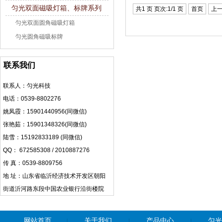
匀光双面磁吸灯箱、标牌系列
共1 页 页次:1/1 页
首页
上
匀光双面圆角磁吸灯箱
匀光圆角磁吸标牌
联系我们
联系人：匀光科技
电话：0539-8802276
姚凤霞：15901440956(同微信)
张艳茹：15901348326(同微信)
陆雪：15192833189 (同微信)
QQ： 672585308 / 2010887276
传 真：0539-8809756
地 址：山东省临沂经济技术开发区朝阳
街道沂河路东段中国农业银行沿街楼院
网站首页
关于我们
产品中心
匀光
|
|
|