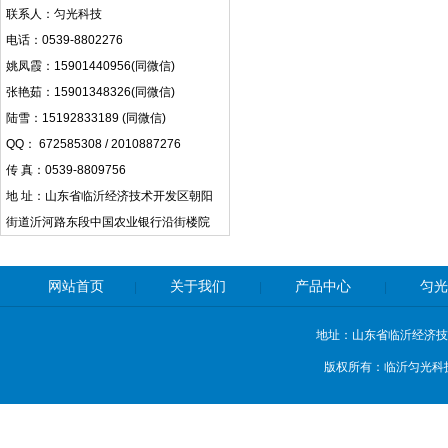
联系人：匀光科技
电话：0539-8802276
姚凤霞：15901440956(同微信)
张艳茹：15901348326(同微信)
陆雪：15192833189 (同微信)
QQ： 672585308 / 2010887276
传 真：0539-8809756
地 址：山东省临沂经济技术开发区朝阳
街道沂河路东段中国农业银行沿街楼院
网站首页
关于我们
产品中心
匀光
|
|
|
地址：山东省临沂经济技
版权所有：临沂匀光科